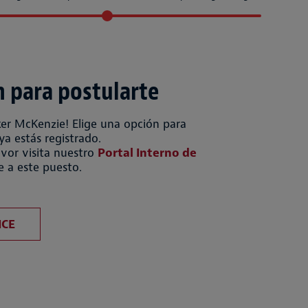
n para postularte
ker McKenzie! Elige una opción para
 ya estás registrado.
vor visita nuestro
Portal Interno de
e a este puesto.
 con CV
Subir CV desde LinkedIn
ICE