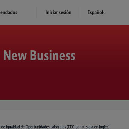
mendados
Iniciar sesión
Español
 New Business
 de Igualdad de Oportunidades Laborales (EEO por su sigla en Inglés)