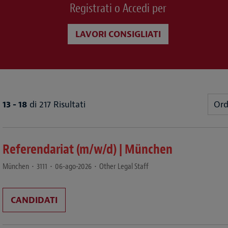
Registrati o Accedi per
LAVORI CONSIGLIATI
13 - 18
di 217 Risultati
Ord
Referendariat (m/w/d) | München
München
•
3111
•
06-ago-2026
•
Other Legal Staff
CANDIDATI