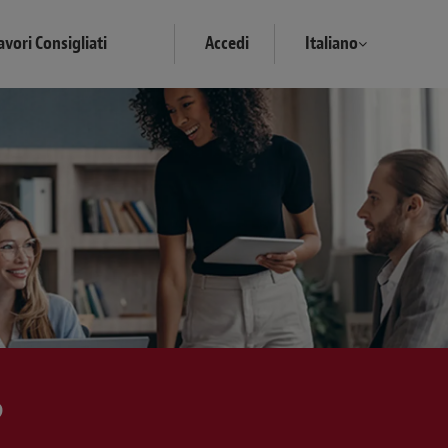
avori Consigliati
Accedi
Italiano
?