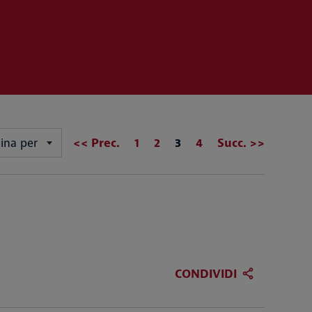
Pagina
<< Prec.
1
2
3
4
Succ. >>
ina per
CONDIVIDI