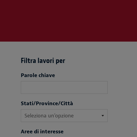
Filtra lavori per
Filtra lavori per
Parole chiave
Stati/Province/Città
Aree di interesse