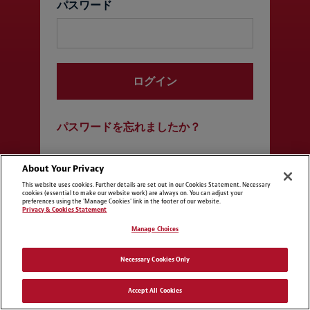
パスワード
ログイン
パスワードを忘れましたか？
About Your Privacy
SSOでログイン
This website uses cookies. Further details are set out in our Cookies Statement. Necessary
cookies (essential to make our website work) are always on. You can adjust your
preferences using the 'Manage Cookies' link in the footer of our website.
Privacy & Cookies Statement
Manage Choices
Necessary Cookies Only
Accept All Cookies