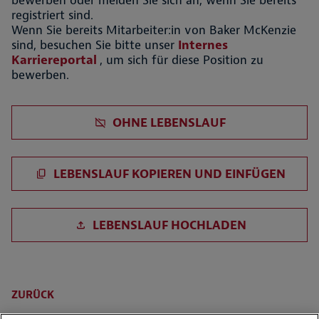
bewerben oder melden Sie sich an, wenn Sie bereits
registriert sind.
Wenn Sie bereits Mitarbeiter:in von Baker McKenzie
sind, besuchen Sie bitte unser
Internes
Karriereportal
, um sich für diese Position zu
bewerben.
Lebenslauf später hochladen
OHNE LEBENSLAUF
Lebenslauf einfügen
LEBENSLAUF KOPIEREN UND EINFÜGEN
Lebenslauf hochladen
LEBENSLAUF HOCHLADEN
Lebenslauf aus LinkedIn hochladen
ZURÜCK