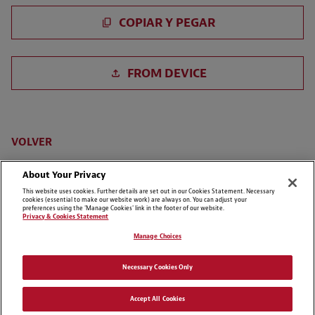
Pegar CV
COPIAR Y PEGAR
Subir archivo con CV
FROM DEVICE
Subir CV desde LinkedIn
VOLVER
About Your Privacy
This website uses cookies. Further details are set out in our Cookies Statement. Necessary
cookies (essential to make our website work) are always on. You can adjust your
preferences using the 'Manage Cookies' link in the footer of our website.
Privacy & Cookies Statement
Manage Choices
Cookie Preferences
Cláusulas de Exención de Responsabilidad
Necessary Cookies Only
Política de Privacidad & Cookies
Listado de Cookies
Accept All Cookies