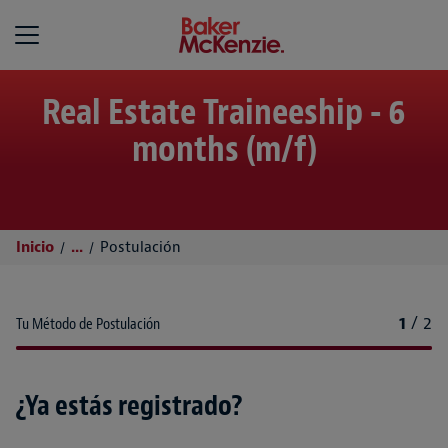
Baker McKenzie
Real Estate Traineeship - 6
months (m/f)
Inicio
...
Postulación
1
/
2
Tu Método de Postulación
¿Ya estás registrado?