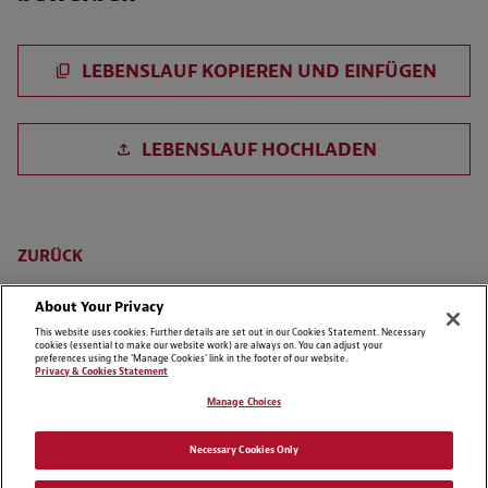
Lebenslauf einfügen
LEBENSLAUF KOPIEREN UND EINFÜGEN
Lebenslauf hochladen
LEBENSLAUF HOCHLADEN
Lebenslauf aus LinkedIn hochladen
ZURÜCK
About Your Privacy
This website uses cookies. Further details are set out in our Cookies Statement. Necessary
cookies (essential to make our website work) are always on. You can adjust your
preferences using the 'Manage Cookies' link in the footer of our website.
Privacy & Cookies Statement
Manage Choices
Cookie Preferences
Disclaimer
Necessary Cookies Only
Datenschutzerklärung