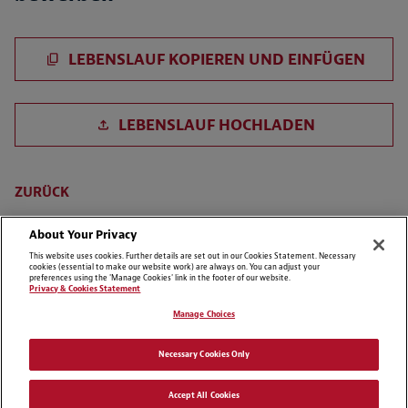
Lebenslauf einfügen
LEBENSLAUF KOPIEREN UND EINFÜGEN
Lebenslauf hochladen
LEBENSLAUF HOCHLADEN
ZURÜCK
About Your Privacy
This website uses cookies. Further details are set out in our Cookies Statement. Necessary
cookies (essential to make our website work) are always on. You can adjust your
preferences using the 'Manage Cookies' link in the footer of our website.
Privacy & Cookies Statement
Manage Choices
Cookie Preferences
Disclaimer
Necessary Cookies Only
Datenschutzerklärung
Cookie-Liste
Accept All Cookies