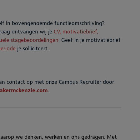
jezelf in bovengenoemde functieomschrijving?
 Graag ontvangen wij je
CV, motivatiebrief,
ntuele stagebeoordelingen
. Geef in je motivatiebrief
periode
je solliciteert.
dan contact op met onze Campus Recruiter door
akermckenzie.com
.
 waarop we denken, werken en ons gedragen. Met