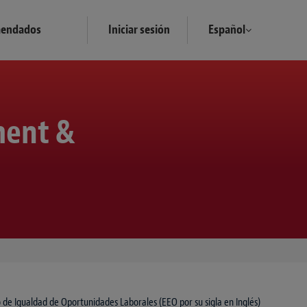
mendados
Iniciar sesión
Español
ment &
 de Igualdad de Oportunidades Laborales (EEO por su sigla en Inglés)