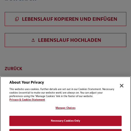
Lebenslauf einfügen
LEBENSLAUF KOPIEREN UND EINFÜGEN
Lebenslauf hochladen
LEBENSLAUF HOCHLADEN
Lebenslauf aus LinkedIn hochladen
ZURÜCK
About Your Privacy
This website uses cookies. Further details are set out in our Cookies Statement. Necessary
cookies (essential to make our website work) are always on. You can adjust your
preferences using the 'Manage Cookies' link in the footer of our website.
Privacy & Cookies Statement
Manage Choices
Cookie Preferences
Disclaimer
Necessary Cookies Only
Datenschutzerklärung